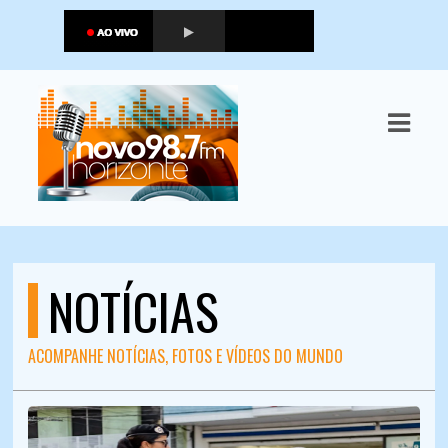
ASTS
IAS
IA
RAMAÇÃO
TOS
NOTÍCIAS
E
E
ACOMPANHE NOTÍCIAS, FOTOS E VÍDEOS DO MUNDO
ATO